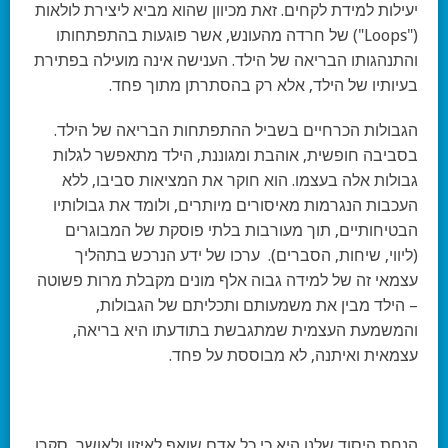
יעילות למידת לקחים. זאת מכיוון שהוא מביא ליצירת לולאות
("Loops") של חרדה מהעונש, אשר פוגעות בהתפתחותו
והתנהגותו הבריאה של הילד. הענישה אינה מועילה בפתירת
בעיותיו של הילד, אלא רק בהסתרתן מתוך פחד.
הגבולות הכרחיים בשביל ההתפתחות הבריאה של הילד.
בסביבה חופשית, אוהבת ומגוננת, הילד מתאפשר לגלות
גבולות אלה בעצמו. הוא חוקר את המציאות סביבו, ללא
העכבות הנגרמות מאיסורים מיותרים, ולומד את גבולותיו
הבטיחותיים, תוך מעורבות בלתי פוסקת של המבוגרים
(ליווי, שיחות, הסברים). ערכו של ידע הנרכש בתהליך
עצמאי זה של למידה גבוה אלף מונים מקבלת מרות פשוטה
– הילד מבין את משמעותם ותכליתם של הגבולות,
והמשמעת העצמית שמתגבשת בתודעתו היא בריאה,
עצמאית ואיתנה, לא מבוססת על פחד.
הנחת היסוד שלנו היא כי כל אדם שואף לאיזון ולאושר, סקרן