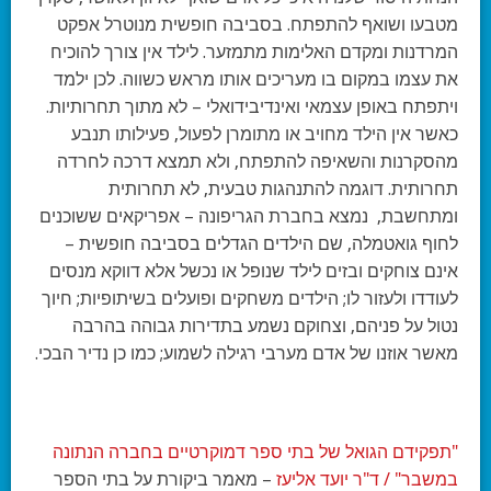
מטבעו ושואף להתפתח. בסביבה חופשית מנוטרל אפקט
המרדנות ומקדם האלימות מתמזער. לילד אין צורך להוכיח
את עצמו במקום בו מעריכים אותו מראש כשווה. לכן ילמד
ויתפתח באופן עצמאי ואינדיבידואלי – לא מתוך תחרותיות.
כאשר אין הילד מחויב או מתומרן לפעול, פעילותו תנבע
מהסקרנות והשאיפה להתפתח, ולא תמצא דרכה לחרדה
תחרותית. דוגמה להתנהגות טבעית, לא תחרותית
ומתחשבת, נמצא בחברת הגריפונה – אפריקאים ששוכנים
לחוף גואטמלה, שם הילדים הגדלים בסביבה חופשית –
אינם צוחקים ובזים לילד שנופל או נכשל אלא דווקא מנסים
לעודדו ולעזור לו; הילדים משחקים ופועלים בשיתופיות; חיוך
נטול על פניהם, וצחוקם נשמע בתדירות גבוהה בהרבה
מאשר אוזנו של אדם מערבי רגילה לשמוע; כמו כן נדיר הבכי.
"תפקידם הגואל של בתי ספר דמוקרטיים בחברה הנתונה
במשבר" / ד"ר יועד אליעז
– מאמר ביקורת על בתי הספר