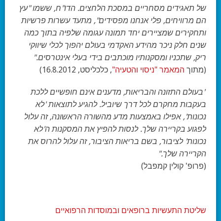
של תאגידים מסחריים במסכת הלחצים. הדו"ח, ששמו "עץ
הם מרוויחים, פלי אנחנו מפסידים", מתעד עשרות פרשיות
ותחקירים שמציירים יחד תמונה עגומה שלפיה בתוך כמה
שנים חלק ניכר מהידע האקדמי בעולם יהפוך לכלי שיווקי
ריק, שתכניו ומסקנותיו מוכתבים בידי בעלי אינטרסים."
(מתוך
המאמר "ניסוי והטעיה"
, כלכליסט, 16.8.2012)
"בעולם התזונה והבריאות, מדענים אינם חופשיים ללכת
בעקבות מחקרם לכל דרך שיוביל. להגיע לתוצאות 'לא
נכונות', אפילו באמצעות מדע מהשורה הראשונה, זה עלול
לפגוע בקריירה שלך. לנסות להפיץ את המסקנות ה'לא
נכונות' לציבור, בשם בריאות הציבור, זה עלול להרוס את
הקריירה שלך."
(פרופ' קולין קמפבל)
שליטת התעשיות ברופאים ובמוסדות הרפואיים