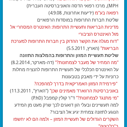
MPH), מרכז רפואי הדסה והאוניברסיטה העברית)
רפואה בע"מ
(ידיעות אחרונות, 4.9.08)
שליטת חברות התרופות במוסדות הרפואיים
מדיניות הבריאות ותעשיית התרופות: האינטרס המסחרי אל
מול האינטרס הציבורי
"דוח מגלה את הקשר ההדוק בין חברות התרופות למערכת
הבריאות"
(הארץ, 5.5.2011)
שליטת תעשיית המזון והתרופות בהמלצות התזונה
"מה המחיר של מעבר לצמחונות?"
(דה-מארקר, 8.2.2014)
על האינטרס הכלכלי של תעשיית התרופות להנציח מחלות
כרוניות על ידי מאבק בטבעונות
"פירמידת המזון האמריקאית בדרך למהפכה?
באוניברסיטת הרווארד מאמינים שכן"
("הארץ", 11.3.2011)
"מי מתנגד לצמחונות?"
ד"ר קולין קמפבל (P.hD)
למה תעשיינים ובעלי הון דואגים לכך שרק מעט מן המידע
הנוגע לתזונה צמחית יגיע אל הציבור?
השקרים הגדולים של תעשיית המזון – ולמה הם לא יחשפו
ב"כלבוטק"