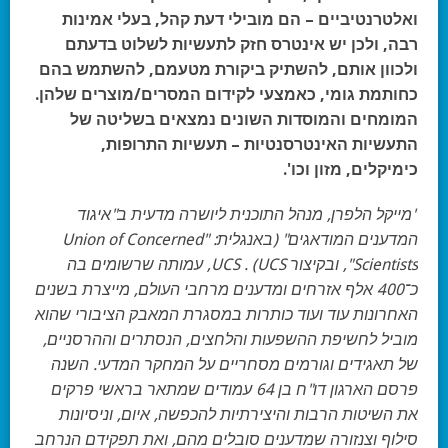
ואלטרנטיביים – הם מובילי דעת קהל, בעלי אמינות
רבה, ולכן יש אינטרס חזק לתעשיות לשלוט בדעתם
ולכוון אותם, להשתיק ביקורת מטעמם, להשתמש בהם
כחותמת גומי, כאמצעי לקידום המסרים/מוצרים שלהן.
המומחים והמוסדות השונים נמצאים בשליטה של
התעשיות האינטרסנטיות – תעשיות התרופות,
כימיקלים, מזון וכו'.
"מייקל הלפרן, מנהל התוכנית ליושרה מדעית ב"איגוד
המדענים המודאגים" (באנגלית: "Union of Concerned
Scientists", ובקיצור UCS . (UCS, עמותה שרשומים בה
כ־400 אלף אזרחים ומדענים מרחבי העולם, מייצרת בשנים
האחרונות עוד ועוד כותרות במסגרת המאבק הציבורי שהוא
מוביל לחשיפת ההשפעות והלחצים, הנסתרים וההרסניים,
של תאגידים וגורמים מסחריים על המחקר המדעי. השנה
פרסם הארגון דו"ח בן 64 עמודים שמתאר בראשי פרקים
את השיטות הרבות והיצירתיות להכפשה, איום, וניסיונות
סילוף וצנזורה שמדענים סובלים מהם, ואת תפקידם הנרחב