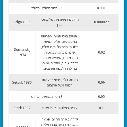
0.001
90 מטר מטלפון סלולרי
הזדקנות מוקדמת של מחטי
Selga 1996
0.000027
אורן
שינויים בגלי המוח, הפרעות
במטבוליזם של פחממות,
בלוטת יתרת כליות מוגדלת,
Dumanskij
0.02
שינויים ברמות בלוטות
1974
ההורמונים, שינויים מבניים
בכבד, טחול, אשכים, ומוח-
בחולדות לבנות וארנבים.
האטה בלב, שינוי בפעילות
Sekyuk 1980
0.06
המוח אצל ארנבים
0.05
3 מטר ממחשב אלחוטי
0.1
עלייה במלטונין אצל פרות
Stark 1997
ירידה באורך החיים, פגיעה
במערכת רביה, אבנורמליות