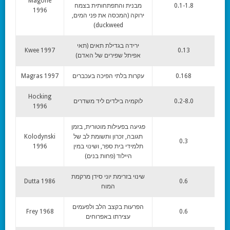
Magone
0.1-1.8
מבנית והתפתחותית בצמח
1996
ירוקה (המכסה את פני המים,
duckweed)
ירידה בגדילת תאים (תאי
Kwee 1997
0.13
אפיתל שפירים של האדם)
0.168
עקרות בלתי הפיכה בעכברים
Magras 1997
Hocking
0.2-8.0
לוקמיה בילדים ליד משדרים
1996
פגיעה בפעילות מוטורית, בזמן
תגובה, זכרון ותשומת לב של
Kolodynski
0.3
תלמידי בית ספר, ושינוי במין
1996
היילוד (פחות בנים)
שינוי בזרימת יוני סידן מרקמת
Dutta 1986
0.6
המוח
הפרעות בקצב הלב ולפעמים
Frey 1968
0.6
עצירתו באפרוחים