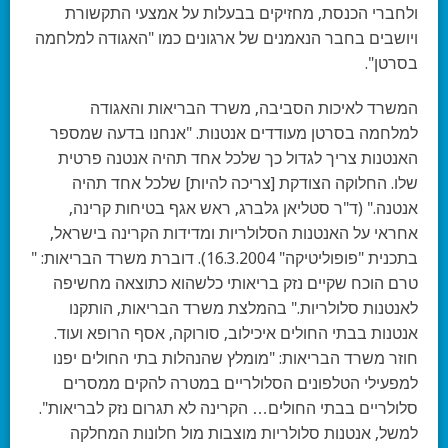
ולחברי הכנסת, מחזיקים בבעלות על אמצעי התקשורת
ויושבים בחבר הנאמנים של ארגונים כמו "האגודה למלחמה
בסרטן".
המשרד לאיכות הסביבה, משרד הבריאות והאגודה
למלחמה בסרטן מעודדים אנטנות.
"אנחנו בדעה שמספר
האנטנות צריך לגדול כך שלכל אחד תהיה אנטנה פרטית
שלו. החלוקה הצודקת [צריכה להיות] שלכל אחד תהיה
אנטנה." (ד"ר סטליאן גלברג, ראש אגף בטיחות קרינה,
אחראי על האנטנות הסלולריות ומדידות הקרינה בישראל,
בתכנית "פופוליטיקה" 16.3.2004). דוברת משרד הבריאות: "
טרם הוכח שקיים נזק בריאותי כלשהוא כתוצאה מחשיפה
לאנטנות סלולריות." בהמלצת משרד הבריאות, הותקנו
אנטנות בבתי החולים איכילוב, סורוקה, אסף הרופא ועוד.
חוזר משרד הבריאות: "מומלץ שהנהלות בתי החולים יפנו
למפעילי הטלפונים הסלולריים במטרה להקים ממסרים
סלולריים בבתי החולים… הקרינה לא תגרום נזק לבריאות".
למשל, אנטנות סלולריות מוצבות מול חלונות המחלקה