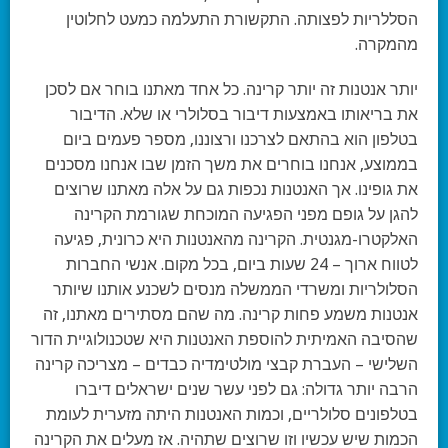
הסללריות לפצותה. התקשורת התעלמה כמעט לחלוטין
מהמקרה.
יותר אנטנות זה יותר קרינה.
כל אחד מאתנו בוחר אם לסכן
את בריאותו באמצעות דיבור בסלולרי או שלא. הדיבור
בטלפון הוא בהתאם לצרכנו ורצוננו, מספר פעמים ביום
בממוצע, אנחנו בוחרים את משך הזמן שבו אנחנו מסכנים
את גופינו. אך האנטנות נכפות גם על אלה מאתנו שרוצים
להגן על גופם מפני הפגיעה המוכחת שגורמת הקרינה
האלקטרו-מגנטית. הקרינה מהאנטנות היא כרונית, פגיעה
לטווח ארוך – 24 שעות ביום, בכל מקום. אנשי החברות
הסלולריות ומשרדי הממשלה מנסים לשכנע אותנו שיותר
אנטנות משמע פחות קרינה. מה שהם מסתירים מאתנו, זה
שהסיבה האמיתית להוספת האנטנות היא שטכנולוגיית הדור
השלישי – העברת קבצי מולטימדיה כבדים – מצריכה קרינה
הרבה יותר גדולה: גם לפני עשר שנים ישראלים דיברו
בטלפונים סלולריים, וכמות האנטנות היתה מזערית לעומת
הכמות שיש עכשיו וזו שרוצים שתהיה. אז מעלים את הקרינה