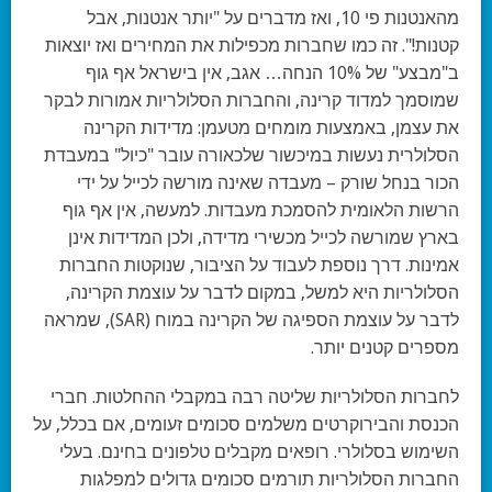
מהאנטנות פי 10, ואז מדברים על "יותר אנטנות, אבל
קטנות!". זה כמו שחברות מכפילות את המחירים ואז יוצאות
ב"מבצע" של 10% הנחה… אגב, אין בישראל אף גוף
שמוסמך למדוד קרינה, והחברות הסלולריות אמורות לבקר
את עצמן, באמצעות מומחים מטעמן: מדידות הקרינה
הסלולרית נעשות במיכשור שלכאורה עובר "כיול" במעבדת
הכור בנחל שורק – מעבדה שאינה מורשה לכייל על ידי
הרשות הלאומית להסמכת מעבדות. למעשה, אין אף גוף
בארץ שמורשה לכייל מכשירי מדידה, ולכן המדידות אינן
אמינות. דרך נוספת לעבוד על הציבור, שנוקטות החברות
הסלולריות היא למשל, במקום לדבר על עוצמת הקרינה,
לדבר על עוצמת הספיגה של הקרינה במוח (SAR), שמראה
מספרים קטנים יותר.
לחברות הסלולריות שליטה רבה במקבלי ההחלטות.
חברי
הכנסת והבירוקרטים משלמים סכומים זעומים, אם בכלל, על
השימוש בסלולרי. רופאים מקבלים טלפונים בחינם. בעלי
החברות הסלולריות תורמים סכומים גדולים למפלגות