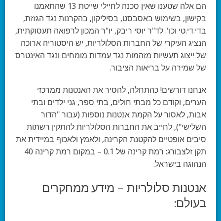
הם אלה שטענו שאין סכנה לחיילי שייטת 13 שהתאמנו
בקישון, בשימוש באסבסט, בסיליקון, בהקרנות נגד הגזזת,
בדי.די.טי וכו'. לד"ר יוסי ריבק, יו"ר המכון לרפואה תעסוקתית,
הנציג העיקרי של החברות הסלולריות, יש היסטוריה ארוכה
של ייצוג תעשיות מזהמות נגד עמדות מומחים ונגד האינטרס
של שמירה על בריאות הציבור.
אנחנו דורשים!
כהתחלה, להסיר את האנטנות ממרכזי
הערים, וקודם כל מבתי חולים, בתי ספר, גני ילדים ובתי
אבות, לאסור על הקמת אנטנות נוספות (עבור "הדור
השלישי"), לחייב את החברות הסלולריות להתקין רשתות
סיבים אופטיים להקטנת הקרינה, ולאמץ ולאכוף במיידית את
תקן זלצבורג: רמת קרינה של 0.1 – במקום רמת קרינה 40
הנהוגה בישראל.
אנטנות סלולריות – מידע ממחקרים
בעולם: