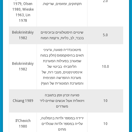
2.0
תקתוקים, זמזומים, שריקות.
1979, Olsen
1980, Wieske
1963, Lin
1978
שינויים היסטולוגיים וביוכימיים
Belokrinitskiy
5.0
בכבד, לב, כליות, ורקמת המוח
1982
מיטוכונדריה פגועה, גרעיני
תאים בהיפוקמפוס (חלק במוח
שמעורב בפעילות המערכת
Belokrinitskiy
10.0
הלימבית- בביטוי של
1982
אינסטינקטים, מצבי רוח, של
מערכת ההפרשה הפנימית
והמערכת המוטורית של הגוף)
פגיעה זכרון וזמן בתגובה
10
ויזואלית אצל אנשים שחיים ליד
Chiang 1989
משדרים
ירידה במספר ולדות בהמלטה,
Il’Chevich
10
עלייה במספר ולדות שנולדים
1980
מתים