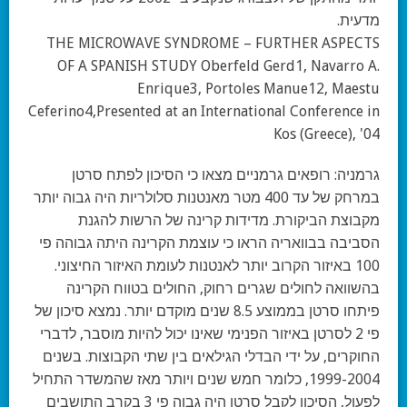
מדעית.
THE MICROWAVE SYNDROME – FURTHER ASPECTS
OF A SPANISH STUDY Oberfeld Gerd1, Navarro A.
Enrique3, Portoles Manue12, Maestu
Ceferino4,Presented at an International Conference in
Kos (Greece), '04
גרמניה:
רופאים גרמניים מצאו כי הסיכון לפתח סרטן
במרחק של עד 400 מטר מאנטנות סלולריות היה גבוה יותר
מקבוצת הביקורת. מדידות קרינה של הרשות להגנת
הסביבה בבוואריה הראו כי עוצמת הקרינה היתה גבוהה פי
100 באיזור הקרוב יותר לאנטנות לעומת האיזור החיצוני.
בהשוואה לחולים שגרים רחוק, החולים בטווח הקרינה
פיתחו סרטן בממוצע 8.5 שנים מוקדם יותר. נמצא סיכון של
פי 2 לסרטן באיזור הפנימי שאינו יכול להיות מוסבר, לדברי
החוקרים, על ידי הבדלי הגילאים בין שתי הקבוצות. בשנים
1999-2004, כלומר חמש שנים ויותר מאז שהמשדר התחיל
לפעול, הסיכון לקבל סרטן היה גבוה פי 3 בקרב התושבים