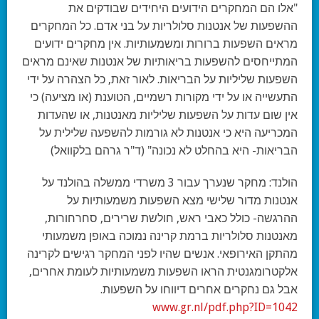
"אלו הם המחקרים הידועים היחידים שבודקים את
ההשפעות של אנטנות סלולריות על בני אדם. כל המחקרים
מראים השפעות ברורות ומשמעותיות. אין מחקרים ידועים
המתייחסים להשפעות בריאותיות של אנטנות שאינם מראים
השפעות שליליות על הבריאות. לאור זאת, כל הצהרה על ידי
התעשייה או על ידי מקורות רשמיים, הטוענת (או מציעה) כי
אין שום עדות על השפעות שליליות מאנטנות, או שהעדות
המכריעה היא כי אנטנות לא גורמות להשפעה שלילית על
הבריאות- היא בהחלט לא נכונה" (ד"ר גרהם בלקוואל)
הולנד:
מחקר שנערך עבור 3 משרדי ממשלה בהולנד על
אנטנות מדור שלישי מצא השפעות משמעותיות על
ההרגשה- כולל כאבי ראש, חולשת שרירים, סחרחורות,
מאנטנות סלולריות ברמת קרינה נמוכה באופן משמעותי
מהתקן האירופאי. אנשים שהיו לפני המחקר רגישים לקרינה
אלקטרומגנטית הראו השפעות משמעותיות לעומת אחרים,
אבל גם נחקרים אחרים דיווחו על השפעות.
www.gr.nl/pdf.php?ID=1042