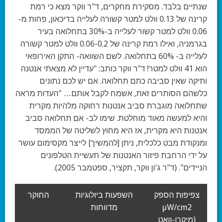
שנתיים בלבד. מסקירת מחקרים, ד"ר ווקר מצא כי רמת
קרינה של 0.13 וולט למטר קשורה לעלייה בדיכאון, פחות מ-
0.06 וולט למטר קשור לעלייה ב-30% בתחלואה בעיר
בגרמניה, ואילו רמת קרינה של 0.06-0.2 וולט למטר קשורה
לעלייה ב- 60% בתחלואה. לשם השוואה- התקן האירופאי
הוא 41 וולט למטר! ד"ר ווקר כותב: "עדיין לא מצאתי אנטנה
ותיקה שאין סביבה כתם תחלואה. אם יש לכם נתונים
כלשהם הסותרים זאת, אשמח לקבל אותם… "העדות מראה
שתחלואה מוגברת סביב אנטנות רחוקה מלהיות מקרית
והיא למעשה מאוד מוחלטת. שימו לב- אם תחלואה סביב
אנטנות היא מקרית, אז היא מחוץ לשליטה של הממסד
ומנקודת מבט כלכלית, ניתן [להמשיך] לייצר מקסימום עושר
על ידי הרחבת פיזור האנטנות של תעשיית הטלפונים
הניידים". (ד"ר ג'ון ווקר, תקציר, ספטמבר 2005).
צפיפות הספק
השפעות ביולוגיות
החוקר
µW/cm2
מדווחות
(מיקרו-וואט