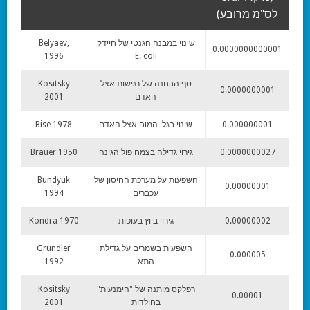
לס"מ מרובע)
שינוי במבנה הגנטי של חיידק
Belyaev,
0.0000000000001
1996
E. coli
סף הבחנה של רגישות אצל
Kositsky
0.0000000001
האדם
2001
0.000000001
שינוי בגלי המוח אצל האדם
Bise 1978
0.0000000027
גירוי גדילה בצמח פול הגינה
Brauer 1950
השפעות על מערכת החיסון של
Bundyuk
0.00000001
עכברים
1994
0.00000002
גירוי ביוץ בעופות
Kondra 1970
השפעות בשמרים על גדילת
Grundler
0.000005
התא
1992
רפלקס מותנה של "הימנעות"
Kositsky
0.00001
בחולדות
2001