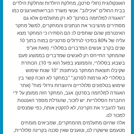
האונקולוגית (חולי סרטן), מחלקת היולדות ומחלקת הילדים
בבית החולים "איכילוב". אנשי משרד הבריאותוארגונים כמו
"האגודה למלחמה בסרטן" לא רק מתעלמים אלא גם
מסתירים מהציבור את הנתונים והמחקרים, למשל מחקר
האינטרפון שהם שותפים לו: הם הסתירו כי המחקר מצא
עליה של 80% בסיכוי לגידולים סרטניים במוח בתוך 10
שנים בקרב אנשים המדברים בסלולרי. (וזאת אע"פ
שהמחקר התייחס רק לאנשים שמדברים בממוצע פעם
בשבוע בסלולרי, והממוצע בפועל הוא פי 10). הכותרת
שקיבלו תוצאות המחקר בעיתונות: "10 שנות שימוש
בסלולרי לא גורמות לסרטן." "במחקר לא הוכח קשר בין
שימוש בטלפונים סלולריים והיווצרות גידולי מוח" (אתר
האגודה למלחמה בסרטן). אגב, המחקר הזה ממומן על ידי
החברות הסלולריות. יש לזכור, שהגדלת מספר האנטנות
נועד להגביר את הקרינה, לא להקטין אותה, כפי שמנסים
למכור לנו.
אלה שהיום מתעלמים מהמחקרים, שמביאים מומחים
מטעמם שישקרו לנו, וטוענים שאין סכנה בקרינה סלולרית,