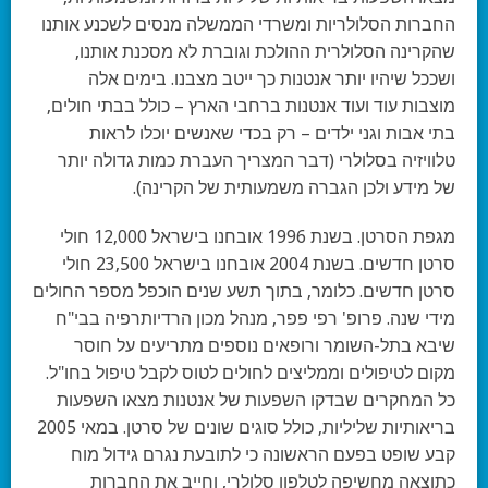
החברות הסלולריות ומשרדי הממשלה מנסים לשכנע אותנו
שהקרינה הסלולרית ההולכת וגוברת לא מסכנת אותנו,
ושככל שיהיו יותר אנטנות כך ייטב מצבנו. בימים אלה
מוצבות עוד ועוד אנטנות ברחבי הארץ – כולל בבתי חולים,
בתי אבות וגני ילדים – רק בכדי שאנשים יוכלו לראות
טלוויזיה בסלולרי (דבר המצריך העברת כמות גדולה יותר
של מידע ולכן הגברה משמעותית של הקרינה).
מגפת הסרטן.
בשנת 1996 אובחנו בישראל 12,000 חולי
סרטן חדשים. בשנת 2004 אובחנו בישראל 23,500 חולי
סרטן חדשים. כלומר, בתוך תשע שנים הוכפל מספר החולים
מידי שנה. פרופ' רפי פפר, מנהל מכון הרדיותרפיה בבי"ח
שיבא בתל-השומר ורופאים נוספים מתריעים על חוסר
מקום לטיפולים וממליצים לחולים לטוס לקבל טיפול בחו"ל.
כל המחקרים שבדקו השפעות של אנטנות מצאו השפעות
בריאותיות שליליות, כולל סוגים שונים של סרטן. במאי 2005
קבע שופט בפעם הראשונה כי לתובעת נגרם גידול מוח
כתוצאה מחשיפה לטלפון סלולרי, וחייב את החברות