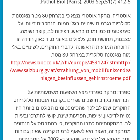
Pathol Biol (Paris). 2003 Sep;51(7):412-5.
אוסטריה:
מחקר אוסטרי מצא כי במרחק 80 מטר מאנטנות
סלולריות נגרמים שינויים בגלי המוח. הנחקרים דיווחו על
סימפטומים כמו זמזום בראש, דפיקות לב, קוצר נשימה,
עצבנות, תחושת חום, צלצולים באוזניים, דיכאון, חרדה. זו
ההוכחה המדעית הראשונה, לדברי החוקרים, לשינויים בגלי
מוח מאנטנה סלולרית במרחק 80 מטר.
http://news.bbc.co.uk/2/hi/europe/4531247.stm
http:/
/www.salzburg.gv.at/strahlung_von_mobilfunksendea
nlagen_beeinflussen_gehirnstroeme.pdf
ספרד:
מחקר ספרדי מצא השפעות משמעותיות על
הבריאות בקרב תושבים שגרים בקרבת אנטנות סלולריות.
החוקרים שמו לב לכך שהסימפטומים הבולטים ביותר היו
נטייה לדיכאון, עייפות, הפרעות שינה, קושי להתרכז ובעיות
לב. במסקנותיהם כתבו החוקרים, כי בהתבסס על הנתונים
ממחקר זה, העצה היא לשאוף לרמות קרינה שאינן גבוהות
יותר מהתקן של זלצבורג שנקבע ב- 2002 על סמך עדות