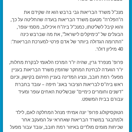
מנכ"ל משרד הבריאות גבי ברבש הוא זה שקידם את
ה"הפלרה" מטעם משרד הבריאות בועדה שהחליטה על כך,
והוא קיבל לשליטתו, כמנכ"ל ביה"ח איכילוב, מסמי עופר,
הבעלים של "כימיקלים לישראל", את מה שברבש כינה
"התרומה הגדולה ביותר של אדם פרטי למערכת הבריאות":
40 מיליון דולר.
פרופ' מנפרד גרין, שהיה יו"ר המרכז הלאומי לבקרת מחלות,
יו"ר הוועדה לבחינת המחקר שהזמין משרד הבריאות בעניין
מפעלי רמת חובב, ונציג המדינה בעניין הזיהום בקישון, וכיום
ראש ביה"ס לבריאות הציבור באונ' חיפה – עובד בחברת
"דשנים וחומרים כימיים" שבשליטת האחים עופר ומעיד
עבורם בבית המשפט.
הטוקסיקולוג פרופ' יונה אמיתי מנהל המחלקה לאם, לילד
ולמתבגר במשרד הבריאות שאחראי על המעקב אחר
שכיחות מומים מולדים באיזור רמת חובב, עובד עבור מפעל