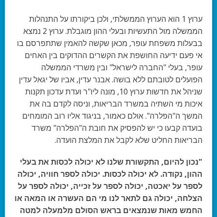
ערוץ 1 הוא הערוץ הממשלתי, ולכן ביקורתו על התנהלות
הממשלה מול התעשיות ובעלי ההון מוגבלת. ערוץ 2 נמצא
בבעלות משפחת עופר, מכאן שקשה להאמין שתתפרסם בו
אי פעם ידיעה החושפת את הקשרים ההדוקים בין האחים
עופר, בעלי "החברה לישראל" ובין משרדי הממשלה
הפועלים לטובתם ללא בושה. אבנר עדין, אביו של יגאל עדין
שניהל את חדשות ערוץ 10, מונה ליו"ר ועדת עדכון תקנות
איכות מי השתיה במשרד הבריאות, וניסה לקדם בה את
המשך ה"הפלרה". אולם כאמור, בניגוד אליו רוב המומחים
בועדה קבעו כי יש להפסיק את חובת ה"הפלרה" משרד
הבריאות החליט שלא לקבל את המלצת הועדה.
"נכון להיום, התקשורת שלנו לא יכולה לכסות את בעלי
ההון, נקודה. לא יכולה לכסות. יכולה לספר חוויה, יכולה
לספר על יאכטה, יכולה לספר על זכייה, יכולה לספר על
הצלחה, יכולה גם לתאר לנו מי הם העשרה או המאה או
החמש מאות שנמצאים בראש הסולם מלמעלה למטה