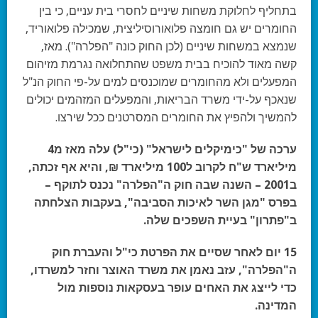
בתחליף לחלוקת משחות שיניים לחסרי בית עניים, כי בין
החומרים יש גם חומצה פלואורוסיליצית, שמכילה פלואוריד,
שנמצא במשחות שיניים (לכן החוק כונה "הפלרה"). מאז,
קשה מאוד להוכיח בבית משפט שהתחלואה נגרמת מזיהום
המפעלים ולא מהחומרים שמוכנסים למים על-פי החוק הנ"ל
שנאכף על-ידי משרד הבריאות, והמפעלים המזהמים יכולים
להמשיך ולהפיץ את החומרים המסרטנים ככל שירצו.
ערכה של "כימיקלים לישראל" (כי"ל) עלה מאז מ4
מיליארד ש"ח לקרוב ל100 מיליארד ₪, והיא אף זכתה,
ב2001 – השנה שבה חוק ה"הפלרה" נכנס לתוקף –
בפרס "מגן השר לאיכות הסביבה", בעקבות הצלחתה
ב"פתרון" בעיית השפכים שלה.
15 יום לאחר שסיים את הפרטת כי"ל והעברת חוק
ה"הפלרה", עזב נאמן את משרד האוצר וחזר למשרדו,
כדי לייצג את האחים עופר בעסקאות נוספות מול
המדינה.