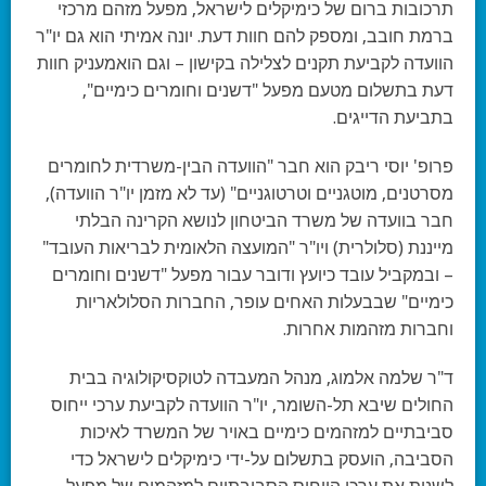
תרכובות ברום של כימיקלים לישראל, מפעל מזהם מרכזי
ברמת חובב, ומספק להם חוות דעת. יונה אמיתי הוא גם יו"ר
הוועדה לקביעת תקנים לצלילה בקישון – וגם הואמעניק חוות
דעת בתשלום מטעם מפעל "דשנים וחומרים כימיים",
בתביעת הדייגים.
פרופ' יוסי ריבק הוא חבר "הוועדה הבין-משרדית לחומרים
מסרטנים, מוטגניים וטרטוגניים" (עד לא מזמן יו"ר הוועדה),
חבר בוועדה של משרד הביטחון לנושא הקרינה הבלתי
מייננת (סלולרית) ויו"ר "המועצה הלאומית לבריאות העובד"
– ובמקביל עובד כיועץ ודובר עבור מפעל "דשנים וחומרים
כימיים" שבבעלות האחים עופר, החברות הסלולאריות
וחברות מזהמות אחרות.
ד"ר שלמה אלמוג, מנהל המעבדה לטוקסיקולוגיה בבית
החולים שיבא תל-השומר, יו"ר הוועדה לקביעת ערכי ייחוס
סביבתיים למזהמים כימיים באויר של המשרד לאיכות
הסביבה, הועסק בתשלום על-ידי כימיקלים לישראל כדי