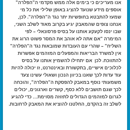
אנו מעריכים כי בימים אלה ממש מקדמי ה"הפלרה"
אוספים מידע שנועד להציג באופן שלילי את כל מי
שמעז להתבטא בחופשיות יתר נגד ה"הפלרה". לכן,
אנחנו צופים שהמאבק יגיע בקרוב מאוד לשלב השני,
שבו ינסו לקעקע אותנו על בסיס פרסונאלי – לפי
המימרה "אם אתה לא אוהב את המסר פשוט הרוג את
השליח" – שהרי עם העובדות שמובאות נגד ה"הפלרה"
אין למשרד הבריאות והמפעלים המזהמים אפשרות
להתווכח. לכן אם יתחילו להשמיץ אותנו על בסיס
לכלוכים אישיים, בתקשורת ובאינטרנט, זו יכולה להיות
עוד עדות לכך שאנו בכיוון הנכון ושאולי עשינו צעד
משמעותי נוסף במאבק להפסקת ה"הפלרה", והוכחה
לכך שגם תושבים ללא כסף, קשרים וארגונים, יכולים
לגרום למזהמים הגדולים לתזוזה מסוימת… כדי להגיע
לשלב זה בהקדם, החלטנו להוציא את המאבק לרחובות.