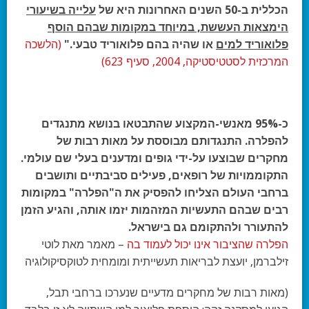
הכללית ב-50 השנים האחרונות היא של
עלייה בשיעורי
הימצאות העששת, במיוחד במקומות שבהם הוסף
פלואוריד למים
או שהיה בהם פלואוריד טבעי."
(הלשכה
המרכזית לסטטיסטיקה, 2004, סעיף 623)
כ-95% מאנשי-המקצוע שהתבטאו
בנושא מתנגדים
להפלרה. התנגדותם מבוססת על מאות רבות של
מחקרים שבוצעו על-ידי
גופים ומדענים בעלי שם עולמי.
התקוממויות של רופאים, פעילים סביבתיים ותושבים
ברחבי העולם הצליחו להפסיק את ה"הפלרה" במקומות
רבים שבהם התעשיות המזהמות יזמו אותה, והגיע הזמן
להתעורר ולהתקומם גם בישראל.
הפלרה שהציבור אינו יכול לעמוד בה
– מאמר מאת לוטי
זילברמן, יועצת לבריאות תעשייתית ומומחית לטוקסיקולוגיה
(מאות רבות של מחקרים מדעיים שנערכו ברחבי תבל,