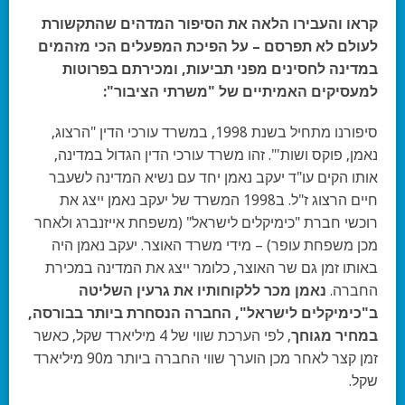
קראו והעבירו הלאה את הסיפור המדהים שהתקשורת
לעולם לא תפרסם – על הפיכת המפעלים הכי מזהמים
במדינה לחסינים מפני תביעות, ומכירתם בפרוטות
למעסיקים האמיתיים של "משרתי הציבור":
סיפורנו מתחיל בשנת 1998, במשרד עורכי הדין "הרצוג,
נאמן, פוקס ושות'". זהו משרד עורכי הדין הגדול במדינה,
אותו הקים עו"ד יעקב נאמן יחד עם נשיא המדינה לשעבר
חיים הרצוג ז"ל. ב1998 המשרד של יעקב נאמן ייצג את
רוכשי חברת "כימיקלים לישראל" (משפחת אייזנברג ולאחר
מכן משפחת עופר) – מידי משרד האוצר. יעקב נאמן היה
באותו זמן גם שר האוצר, כלומר ייצג את המדינה במכירת
החברה.
נאמן מכר ללקוחותיו את גרעין השליטה
ב"כימיקלים לישראל", החברה הנסחרת ביותר בבורסה,
במחיר מגוחך
, לפי הערכת שווי של 4 מיליארד שקל, כאשר
זמן קצר לאחר מכן הוערך שווי החברה ביותר מ90 מיליארד
שקל.