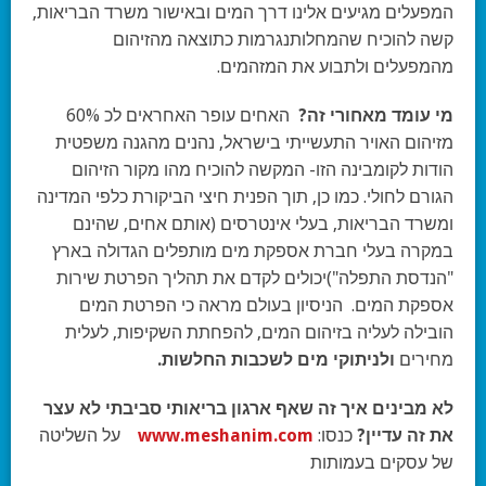
המפעלים מגיעים אלינו דרך המים ובאישור משרד הבריאות,
קשה להוכיח שהמחלותנגרמות כתוצאה מהזיהום
מהמפעלים ולתבוע את המזהמים.
מי עומד מאחורי
זה
?
האחים עופר האחראים לכ 60%
מזיהום האויר התעשייתי בישראל, נהנים מהגנה משפטית
הודות לקומבינה הזו- המקשה להוכיח מהו מקור הזיהום
הגורם לחולי. כמו כן, תוך הפנית חיצי הביקורת כלפי המדינה
ומשרד הבריאות, בעלי אינטרסים (אותם אחים, שהינם
במקרה בעלי חברת אספקת מים מותפלים הגדולה בארץ
"הנדסת התפלה")יכולים לקדם את תהליך הפרטת שירות
אספקת המים. הניסיון בעולם מראה כי הפרטת המים
הובילה לעליה בזיהום המים, להפחתת השקיפות, לעלית
מחירים
ולניתוקי מים לשכבות החלשות.
לא מבינים
איך זה שאף ארגון בריאותי סביבתי לא עצר
את זה עדיין
?
כנסו:
www.meshanim.com
על השליטה
של עסקים בעמותות