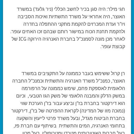
חגי מילר: היה סגן בכיר לחשב הכללי (ניר גלעד) במשרד
האוצר, היה אחראי על משרד התשתיות ואיכות הסביבה
ויו"ר ועדת המכרזים להקמת מתקני ההתפלה בחדרה
ולהקמת תחנת הכוח במישור רותם שבהם זכו האחים עופר.
לאחר מכן מונה לסמנכ"ל בחברת האנרגיה הירוקה ICG של
קבוצת עופר.
רן קרול ששימש בעבר כממונה על התקציבים במשרד
האוצר, כמנכ"ל משרד האנרגיה והתשתית וכמנכ"ל החברה
הלאומית לאספקת פחם, שימש כממונה על הרפורמה
במשק הדלק והמבנה הלאומי של משק הגז הטבעי, וכיום
הוא דירקטור בחברת בז"ן וביצע עבור בז"ן הערכת שווי
(נמוכה מזו של המדינה) לקראת ההפרטה של בז"ן, דירקטור
בחברת הביטוח מגדל, ובעל משרד פרטי לייעוץ והשקעה
בתחומי האנרגיה, המים והתשתית בשיתוף עם חברת פז,
בעל חברות האוטובוסים מטרדן ומטרופולין, בעל מכון