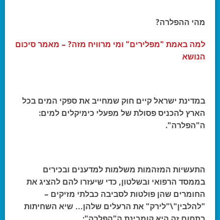
מהי ההפלרה?
למה באמת "מפלירים" ומי מרוויח מזה? – מאמר סיכום
הנושא
במדינת ישראל קיים חוק שמחייב את ספקי
המים בכל
הארץ להכניס פסולת של מפעלי כימיקלים למים:
ה"הפלרה
".
התעשיות המזהמות משלמות למדענים ובכירים
בממסד הרפואי ובשלטון, כדי שיעזרו להם להציג את
החומרים שהן פולטות לסביבה כבלתי מזיקים –
"להלבין"\"לירק" את הרעלים שלהן… שיא השחיתות
בתחום זה היא קומבינת ה"הפלרה":