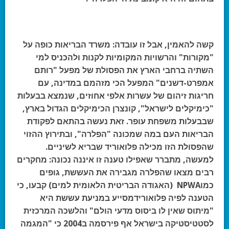
קשה להאמין, אבל זו עובדה: משרד הבריאות כופה על
"מקורות" והרשויות המקומיות לקנות ולהכניס למי
השתיה ברחבי הארץ את הפסולת של מפעל "רותם
אמפרט-דשנים" המפעל הכי מזהמם במדינה, עם
חריגות זיהום של עשרות אלפי אחוזים, שנמצא בבעלות
"כימיקלים לישראל", קונצרן הכימיקלים הגדול בארץ,
שבבעלות משפחת עופר. זאת נעשה בהתאם לפקודת
הבריאות העם במה שמכונה "הפלרה", ובתירוץ ההזוי
שהפסולת הזו מכילה פלואוריד שבריא לשיניים.
למעשה, מתברר שאפילו טענה זו איננה נכונה: מחקרים
רבים מצאו שהפלרה מגבירה את העששת, גופים
כמו
NPWA
(האגודה הבריטית הלאומית למים) קבעו, כי
הטענה לפיה פלואוריד
מסייע במניעת עששת היא
"מיתוס שאין לו ביסוס מדעי הולם" והלשכה המרכזית
לסטטיסטיקה בישראל אף פירסמה ב2004 כי "המגמה