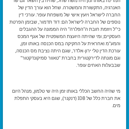
המדינה באותו זמן היה משה שחל, שהיה בין השאר גם שר
האנרגיה, התקשורת והמשטרה. שחל הוא עורך הדין של
החברה לישראל ויועץ אישי של משפחת עופר. עורכי דין
נוספים של החברה לישראל הם: דוד תדמור, שבזמן הפרטת
כי"ל ויוזמת חובת ה"הפלרה" היה הממונה על ההגבלים
העסקיים; ומי שהיתה היועצת המשפטית של אגף המכס
והמע"מ ואחראית על החקיקה במס הכנסה באותו זמן,
עורכת הדין טלי ירון-אלדר, שגם היתה נציבת מס הכנסה,
וגם מונתה לדירקטורית בחברת "טאוור סמיקונדקטור"
שבבעלות האחים עופר.
מי שהיה החשב הכללי באותו זמן היה שי טלמון, מנהל היום
את חברת כלל של IDB (דנקנר), שגם היא בעסקי התפלת
מים.