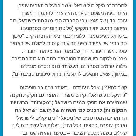
לחברת "כימיקלים לישראל" אשר בבעלות האחים עופר,
היתה בעיה משפטית, איתה היה צריך להתמודד משרד
עורכי הדין של נאמן: זוהי
החברה הכי מזהמת בישראל
: רוב
הזיהום התעשייתי החלקיקי (פליטת חומרים מסרטנים)
בישראל מגיע ממנה, כלומר עבור בעלי החברה קיים "סיכון
סביבתי" של עמידה בפני תביעות וקנסות. למזלם של האחים
עופר, משרד עורכי הדין של נאמן, המייצג את החברה,
מבטיח ללקוחותיו ש"צוות המומחים בתחום איכות הסביבה
מלווה גורמים מסחריים, תעשייתיים ופיננסיים מובילים
במגוון נושאים הנוגעים לרגולציה וניהול סיכונים סביבתיים".
קשה להאמין, אבל זו עובדה – באותה שנה בה הופרטה
"כימיקלים לישראל",
קידם משרד האוצר גם חקיקת תקנה
שמחייבת את ספקי המים בישראל ("מקורות" והרשויות
המקומיות) להכניס למי השתיה של תושבי ישראל את
החומרים המסרטנים של מפעלי "כימיקלים לישראל"
(ארסן, עופרת, כספית, ניקל ועוד), בעלות של עשרות מיליוני
שקלים בשנה מכספי הציבור – בטענה ההזויה שמדובר