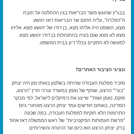
בבג"ץ שהוגש משר הבריאות בגין ההחלטה על חובת
ה"הפלרה", עליה חתום שר הבריאות דאז יהושע
מצא, השופט היה אליהו מצא, בן דודו של יהושע מצא. אליהו
מצא לא מצא שום בעיה בהתנהלות בן דודו יהושע מצא.
למעשה לא התקיים בכלל דיון בבית המשפט.
ונציגי הציבור האחרים?
מזכיר מפלגת העבודה שהיתה בשלטון באותו זמן היה יצחק
"בוג'י" הרצוג, שותף של נאמן במשרד עורכי הדין "הרצוג,
פוקס, נאמן ושות'" שייצג את כימיקלים לישראל. לפי מבקר
המדינה, באותם חודשים עמד יצחק הרצוג מאחורי גיוס
התרומות הלא חוקיות למפלגת העבודה, במה שכונה
"פרשת העמותות הפיקטיביות" של ראש הממשלה דאז אהוד
ברק. יצחק הרצוג הוא כיום שר הרווחה והשירותים