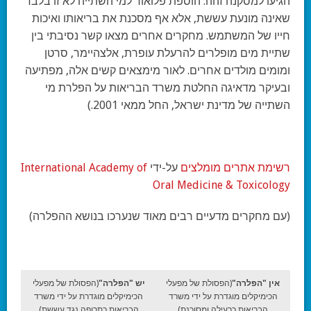
הגיעו למסקנה זהה: הוספת פלואור למי השתייה לא זו בלבד
שאינה מונעת עששת, אלא אף מסכנת את בריאותו ואיכות
חייו של המשתמש. מחקרים אחרים מצאו קשר נסיבתי בין
שתיית מים מופלרים להרעלת עופרת, אלצהיימר, סרטן
ומומים מולדים אחרים. לאור מימצאים קשים אלה, מפתיעה
ובעיקר מדאיגה החלטת משרד הבריאות על הפלרת מי
השתייה של מדינת ישראל, החל ממאי 2001.)
רשימת אתרים מומלצים
על-ידי
International Academy of
Oral Medicine & Toxicology
(עם מחקרים מדעיים רבים מאוד שנערכו בנושא ההפלרה)
אין "הפלרה"
(הפסולת של מפעלי
יש "הפלרה"
(הפסולת של מפעלי
הכימיקלים מוגדרת על ידי משרד
הכימיקלים מוגדרת על ידי משרד
הבריאות כרעילה ומסוכנת)
הבריאות כתרופה נגד עששת)