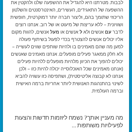
לבבות. מטרתנו היא להגדיל את ההשפעה שלנו ולהקטין את
ההשפעה של התאגידים, העשירים, האינטרסנטים והשלטון
הריכוזי שתומך בהם, וליצור חברה יותר דמוקרטית, חופשית
ושוויונית – ללא עריצות של מיעוט או של רוב. אנחנו רוצים
לדבר
עם
אנשים ולא
ל
אנשים או
מעל
אנשים, להוות מקום
אליו יכולים אנשים להצטרף בכדי לפעול בשיתוף פעולה
למען מה שהם מאמינים בו ולהיות שותפים שווים לעשייה –
ולא חלק ממאגר פעילים מופעלים. אנחנו מאמינים שאנשים
יכולים להפוך את הכיוון מלהיות מופעלים ללהיות פעילים
(אנחנו מאמינים שכל האוכלוסייה יכולה להיות כזו – ולכן
אנחנו לא קבוצה אליטיסטית), ושתפיסה כזו עשויה להביא
לשינוי בהתנהגות האנושית ליותר אחריות ברמה האישית
וברמה העולמית.
מה מעניין אותך? נשמח ליוזמות חדשות והצעות
לפעילויות משותפות …