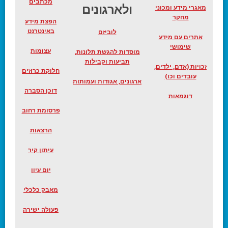
מכתבים
ולארגונים
מאגרי מידע ומכוני
מחקר
הפצת מידע
באינטרנט
לוביזם
אתרים עם מידע
שימושי
עצומות
מוסדות להגשת תלונות,
תביעות וקבילות
זכויות (אדם, ילדים,
חלוקת כרוזים
עובדים וכו)
ארגונים, אגודות ועמותות
דוכן הסברה
דוגמאות
פרסומת רחוב
הרצאות
עיתון קיר
יום עיון
מאבק כלכלי
פעולה ישירה