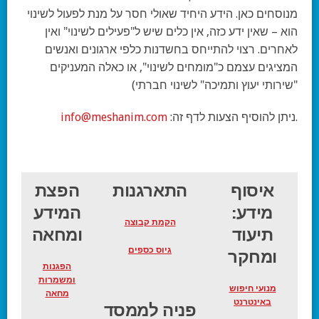
מנוסחים כאן. הידע היחיד שאולי חסר על מנת לפעול לשינוי
הוא – שאין ידע כזה, אין כלים שיש ל"פעילים לשינוי" ואין
לאחרים. רצוי להתייחס בחשדנות כלפי ארגונים ואנשים
המציגים עצמם כ"מומחים לשינוי", או כאלה המעניקים
"שירותי יעוץ ותמיכה" לשינוי חברתי)
.ניתן להוסיף הצעות לדף זה:
info@meshanim.com
איסוף
התארגנות
הפצת
מידע:
המידע
הקמת קבוצה
תיעוד
ומחאה
גיוס כספים
ומחקר
הפגנות
ומשמרות
מנועי חיפוש
מחאה
באינטרנט
פניה לממסד