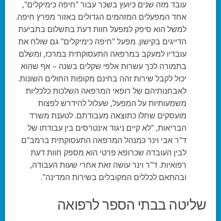
עובד מזה שנים כיועץ בשכר עבור "חיפה כימיקלים",
אחד המפעלים המזהמים הגדולים באזור מפרץ חיפה.
למשל הוא סיפק למפעל חוות דעת בתשלום בתביעת
הדייגים בקישון. מפעל "חיפה כימיקלים" גם שולח את
עובדיו למעקב במרפאה התעסוקתית במרכז, ומשלם
בתמורה לכך עשרות אלפי שקלים בשנה – אף שהוא
יכול לקבל שירות זהה בחינם מקופות החולים השונות.
לאבחנותיהם של רופאי המרפאה השלכות כלכליות
משמעותיות על המפעל, שעלול להידרש לפצות
מועסקים שחלו כתוצאה מעבודתם. לטענת משרד
הבריאות, "לא קיים ניגוד אינטרסים בין עבודתו של
ד"ר אבי וינר כמנהל המרפאה התעסוקתית ברמב"ם
לבין העובדה שכרופא פרטי הוא מספק חוות דעת
רפואיות. ד"ר וינר עושה זאת אחרי שעות העבודה,
ובהתאם לכללים המקובלים בשירות המדינה".
שליטה בבתי הספר לרפואה