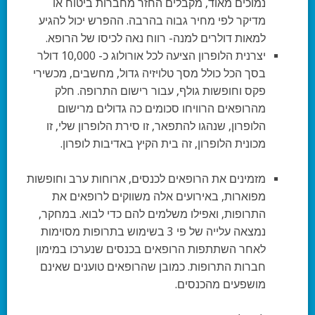
נמוכים מאוד, מקבלים החזר מחברות ביטוח או
מדיקר לפי מחיר גבוה בהרבה. ההפרש יכול להגיע
למאות דולרים למנה- רווח נאה לכיסו של הרופא.
יצרנית הלופרון הציעה לכל אורולוג כ- 10,000 דולר
בסך הכל כולל מסך טלויזיה גדול, מחשבים, מכשירי
פקס וחופשות גולף, עבור רישום התרופה. חלק
מהרופאים הרוויחו סכומים כה גדולים מרישום
הלופרון, שנהגו להתפאר, זו סירת הלופרון שלי, זו
מכונית הלופרון, זה בית הקיץ באדיבות לופרון.
מזמינים את הרופאים לכנסים, ארוחות ערב וחופשות
מפוארות, באירועים אלה משווקים לרופאים את
התרופות, ואפילו משלמים להם כדי לבוא. במחקר,
נמצאה עלייה של פי 3 בשימוש בתרופות מסוימות
לאחר השתתפות הרופאים בכנסים שנערכו במימון
חברות התרופות. כמובן שהרופאים טוענים שאינם
מושפעים מהכנסים.