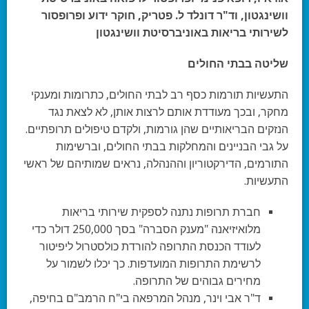
וושינגטון, וד"ר דונלד ל. פטריק, חוקר ידוע ופרופסור
לשירותי בריאות באוניברסיטת וושינגטון
שליטה בבתי החולים
התעשיות תורמות כסף רב לבתי החולים, כתרומות ומענקי
מחקר, ובכך מעודדת אותם לרצות אותן, לא לצאת נגד
הנזקים הבריאותיים שהן גורמות, ולקדם טיפולים תרופתיים.
על גבי הבניינים והמחלקות בבתי החולים, וברשימות
התורמים, הדירקטוריון וההנהלה, נראים שמותיהם של ראשי
התעשיות.
חברת תרופות נתנה לספקית שירותי בריאות
מלואיזיאנה "מענק הסברה" בסך 250,000 דולר כדי
לעודד הכנסת התרופה להורדת כולסטרול ליפיטור
לרשימת התרופות המועדפות. כך יכלו לשמור על
מחירים גבוהים של התרופה.
ד"ר אבי וינר, מנהל המרפאה בי"ח הרמב"ם בחיפה,