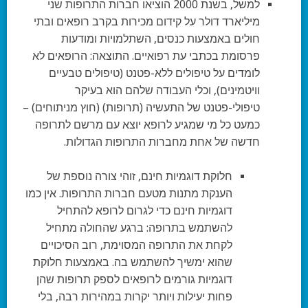
למשל, בשנת 2000 הוציאו חברות התרופות שני
מיליארד דולר על קידום מכירות בקרב רופאים ובתי
חולים באמצעות כנסים, השתלמויות ומודעות
פרסומת בכתבי עת רפואיים. התוצאה: הרופאים לא
לומדים על טיפולים ללא-פטנט (טיפולים טבעיים
וויטמינים), וכלי העבודה שלהם הוא בעיקר
טיפולי-פטנט של התעשיה (תרופות) (חוץ מניתוחים) –
כמעט כל מי שמגיע לרופא יוצא עם מרשם לתרופה
חדשה של אחת מחברות התרופות הגדולות.
חלוקת דוגמיות חינם, זוהי צורה נוספת של
הענקת מתנות מטעם חברות התרופות. אין כמו
דוגמיות חינם כדי לגרום לרופא להתחיל
להשתמש בתרופה: ברגע שהחולה מתחיל
לקחת את התרופה המסוימת, רוב הסיכויים
שהוא ימשיך להשתמש בה. באמצעות חלוקת
דוגמיות גורמים לרופאים לספק תרופות שהן
פחות יעילות ויותר יקרות במהירות רבה, בלי